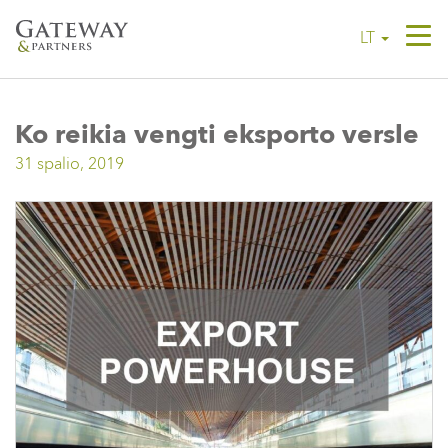
Tog
LT
navi
Ko reikia vengti eksporto versle
31 spalio, 2019