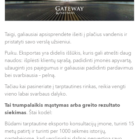
Taigi, galiausiai apsisprendėte išeiti į plačius vandenis ir
pristatyti savo verslą užsieniui.
Puiku. Eksportas yra didelis iššūkis, kuris gali atnešti daug
naudos: išplėsti klientų sąrašą, padidinti įmonės apyvartą,
užauginti jos pajėgumus ir galiausiai padidinti pardavimus
bei svarbiausia – pelną.
Tačiau kai pasineriate į tarptautines rinkas, reikia vengti
vieno labai svarbaus dalyko.
Tai trumpalaikis mąstymas arba greito rezultato
siekimas
. Štai kodėl:
Būdami tarptautine eksporto konsultacijų įmone, turinti 15
metų patirtį ir turinti per 1000 sėkmės istorijų,