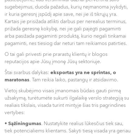
pastebėjome, kad verslininkai dažnai pervertina savo
sugebėjimus, duoda pažadus, kurių neįmanoma įvykdyti,
ir kuria geresnį įspūdį apie save, nei jie iš tikrųjų yra.
Kartais jie prisižada atlikti darbus per nerealius terminus,
prižada geresnę kokybę, nei jie gali pajėgti pagaminti
arba pasižada pagaminti produktą, kurio negali tinkamai
pagaminti, nes tiesiog dar neturi tam reikiamos patirties.
O tai gali privesti prie prarastų klientų ir blogos
reputacijos apie Jūsų įmonę Jūsų sektoriuje.
Štai svarbus dalykas:
eksportas yra ne sprintas, o
maratonas
. Tam reikia laiko, pastangų ir atsidavimo.
Vietoj skubėjimo visais įmanomais būdais gauti pirmą
užsakymą, turėtumėte sukurti ilgalaikę verslo strategiją su
realiais tikslais, visada turint mintyje šias tris pagrindines
vertybes:
•
Sąžiningumas
. Nustatykite realius lūkesčius tiek sau,
tiek potencialiems klientams. Sakyti tiesą visada yra geriau