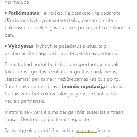
nei meluoti.
•
Patikimumas
. Tai reiškia, ką pasakėte – tą padarote.
Užsakymus įvykdysite sutartu laiku, paskambinsite ir
paklausite ar prekes gavo, ar tiko prekė, ar tiko pakuotė ir
pan.
•
Vykdymas
. Įvykdykite pažadėtus tikslus, taip
užsitarnausite pagarbą ir tapsite patikimas partneris.
Esmė ta, kad norint būti stipriu eksportuotoju negali
fokusuotis į greitus rezultatus ir greitus pardavimus,
„žaisdamas“ per kainą ir nežiūrėdamas kas bus po to.
Sutelk savo dėmesį į savo
įmonės reputaciją
ir visais
būdais venk bet kokios žalos jai, ypač dirbant su dar
naujais partneriais.
Ir atminkite – versle jums dar gali būti suteiktas antrasis
šansas. Bet trečiojo jau tikrai negausite.
Pasirengę eksportui? Susisiekite
su mumis
ir mes