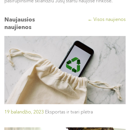
pasirūpinsime sklandžiu Jūsų startu naujose rinkose.
Naujausios
← Visos naujienos
naujienos
19 balandžio, 2023
Eksportas ir tvari plėtra