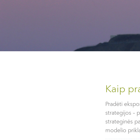
Kaip pr
Pradėti ekspor
strategijos – 
strateginės pa
modelio prikla