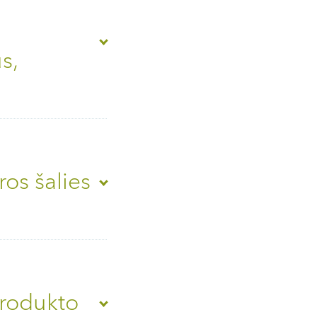
s,
ros šalies
produkto