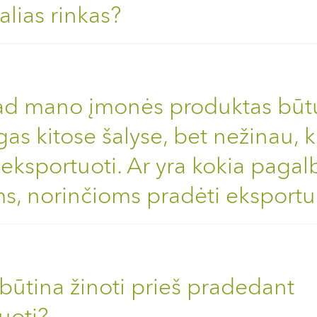
alias rinkas?
kad mano įmonės produktas būt
as kitose šalyse, bet nežinau, k
 eksportuoti. Ar yra kokia pagal
, norinčioms pradėti eksportu
 būtina žinoti prieš pradedant