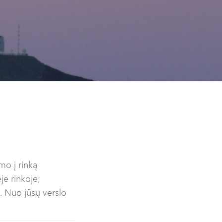
mo į rinką
je rinkoje;
e. Nuo jūsų verslo