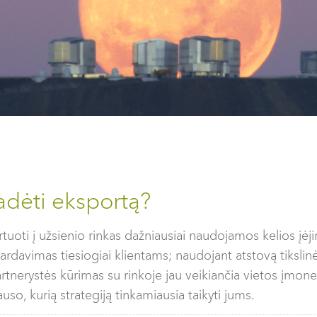
adėti eksportą?
tuoti į užsienio rinkas dažniausiai naudojamos kelios įėji
pardavimas tiesiogiai klientams; naudojant atstovą tikslinė
rtnerystės kūrimas su rinkoje jau veikiančia vietos įmon
uso, kurią strategiją tinkamiausia taikyti jums.