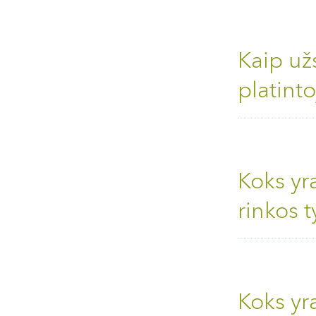
Kaip už
platinto
Koks yr
rinkos 
Koks yr