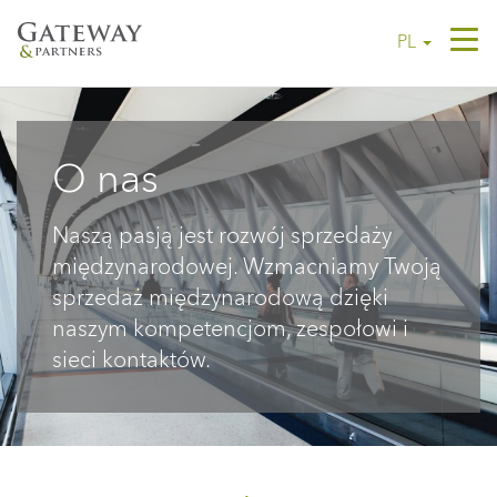
Tog
PL
navi
O nas
Naszą pasją jest rozwój sprzedaży
międzynarodowej. Wzmacniamy Twoją
sprzedaż międzynarodową dzięki
naszym kompetencjom, zespołowi i
sieci kontaktów.