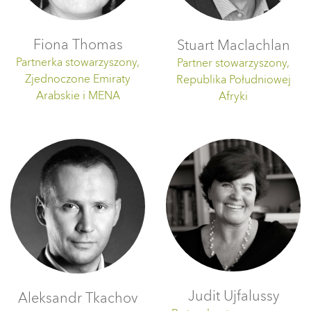
Fiona Thomas
Stuart Maclachlan
Partnerka stowarzyszony,
Partner stowarzyszony,
Zjednoczone Emiraty
Republika Południowej
Arabskie i MENA
Afryki
Judit Ujfalussy
Aleksandr Tkachov